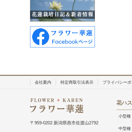
会社案内
特定商取引法表示
プライバシーポ
花ハ
小型種
〒959-0202 新潟県燕市佐渡山2792
中型種