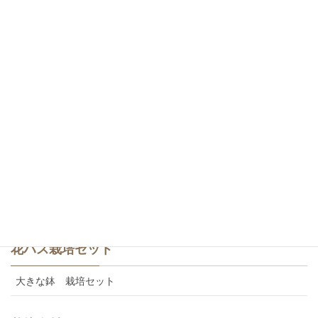
爪紅・八重咲き
白・一重咲き
白・八重咲き
斑蓮・一重咲き
斑蓮・八重咲き
食用レンコン
美味しいカレンの食用レンコン
花ハス栽培セット
大きな鉢 栽培セット