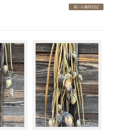
花ハス栽培日記