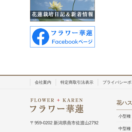
会社案内
特定商取引法表示
プライバシーポ
花ハ
小型種
〒959-0202 新潟県燕市佐渡山2792
中型種