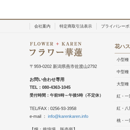
会社案内
特定商取引法表示
プライバシーポ
花ハ
小型種
〒959-0202 新潟県燕市佐渡山2792
中型種
お問い合わせ専用
大型種
TEL：080-4363-1045
受付時間：午前9時～午後5時（不定休）
紅・一
TEL/FAX : 0256-93-3958
紅・八
e-mail ：
info@karenkaren.info
桃・一
【畑：栽培場、販売所】