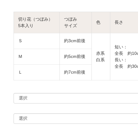
切り花（つぼみ）
つぼみ
色
長さ
5本入り
サイズ
Ｓ
約3cm前後
短い：
赤系
全長 約10
Ｍ
約5cm前後
白系
長い：
全長 約30
Ｌ
約7cm前後