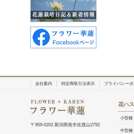
会社案内
特定商取引法表示
プライバシーポ
花ハ
小型種
〒959-0202 新潟県燕市佐渡山2792
中型種