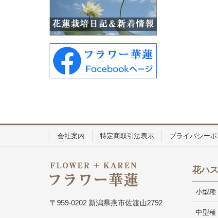
会社案内
特定商取引法表示
プライバシーポ
花ハ
小型種
〒959-0202 新潟県燕市佐渡山2792
中型種