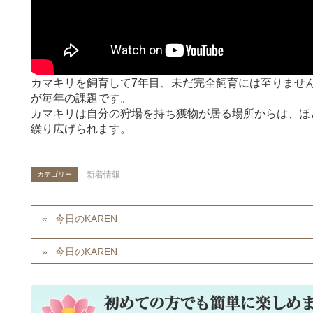
カマキリを飼育して7年目、未だ完全飼育には至りませ
が毎年の課題です。
カマキリは自分の狩場を持ち獲物が居る場所からは、ほ
繰り広げられます。
新着情報
カテゴリー
今日のKAREN
今日のKAREN