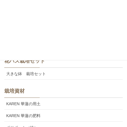
斑蓮・一重咲き
斑蓮・八重咲き
食用レンコン
美味しいカレンの食用レンコン
花ハス栽培セット
大きな鉢 栽培セット
栽培資材
KAREN 華蓮の用土
KAREN 華蓮の肥料