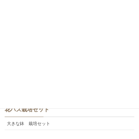
爪紅・八重咲き
白・一重咲き
白・八重咲き
斑蓮・一重咲き
斑蓮・八重咲き
食用レンコン
美味しいカレンの食用レンコン
花ハス栽培セット
大きな鉢 栽培セット