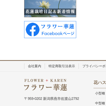
会社案内
特定商取引法表示
プライバシーポ
花ハ
小型種
〒959-0202 新潟県燕市佐渡山2792
中型種