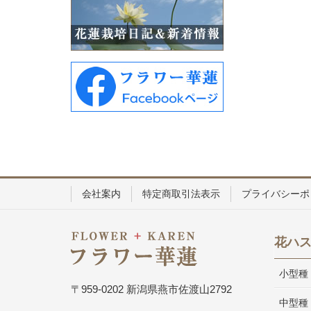
会社案内
特定商取引法表示
プライバシーポ
花ハ
小型種
〒959-0202 新潟県燕市佐渡山2792
中型種