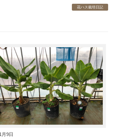
花ハス栽培日記
1月9日