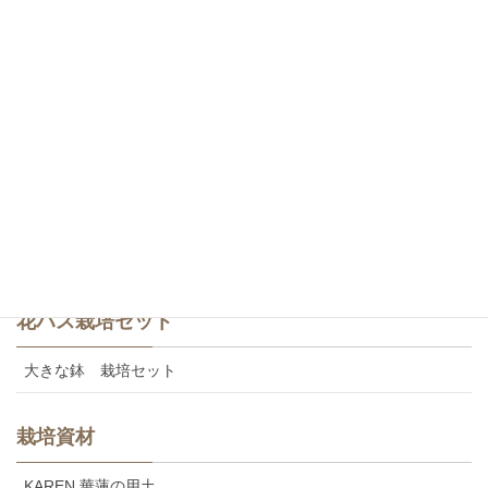
白・一重咲き
白・八重咲き
斑蓮・一重咲き
斑蓮・八重咲き
食用レンコン
美味しいカレンの食用レンコン
花ハス栽培セット
大きな鉢 栽培セット
栽培資材
KAREN 華蓮の用土