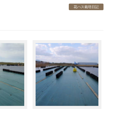
花ハス栽培日記