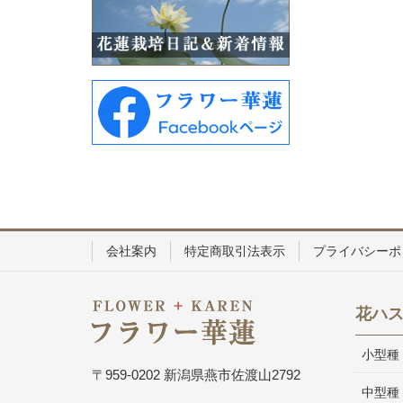
会社案内
特定商取引法表示
プライバシーポ
花ハ
小型種
〒959-0202 新潟県燕市佐渡山2792
中型種