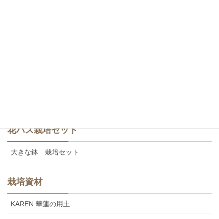
白・八重咲き
斑蓮・一重咲き
斑蓮・八重咲き
食用レンコン
美味しいカレンの食用レンコン
花ハス栽培セット
大きな鉢 栽培セット
栽培資材
KAREN 華蓮の用土