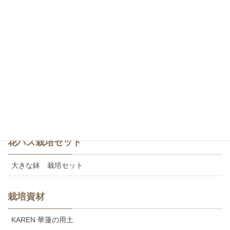
白・八重咲き
斑蓮・一重咲き
斑蓮・八重咲き
食用レンコン
美味しいカレンの食用レンコン
花ハス栽培セット
大きな鉢 栽培セット
栽培資材
KAREN 華蓮の用土