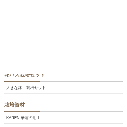
白・八重咲き
斑蓮・一重咲き
斑蓮・八重咲き
食用レンコン
美味しいカレンの食用レンコン
花ハス栽培セット
大きな鉢 栽培セット
栽培資材
KAREN 華蓮の用土