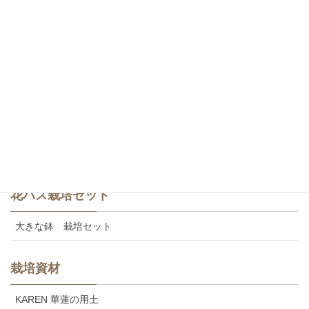
白・八重咲き
斑蓮・一重咲き
斑蓮・八重咲き
食用レンコン
美味しいカレンの食用レンコン
花ハス栽培セット
大きな鉢 栽培セット
栽培資材
KAREN 華蓮の用土