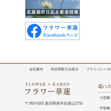
会社案内
特定商取引法表示
プライバシーポ
花ハ
小型種
〒959-0202 新潟県燕市佐渡山2792
中型種