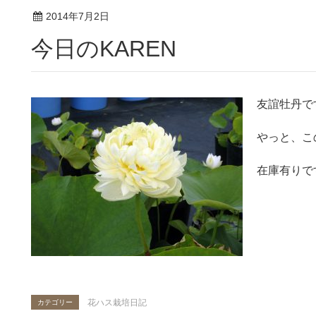
2014年7月2日
今日のKAREN
友誼牡丹で
やっと、こ
在庫有りで
花ハス栽培日記
カテゴリー