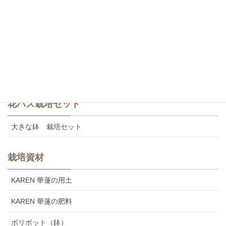
斑蓮・八重咲き
食用レンコン
美味しいカレンの食用レンコン
花ハス栽培セット
大きな鉢 栽培セット
栽培資材
KAREN 華蓮の用土
KAREN 華蓮の肥料
ポリポット（鉢）