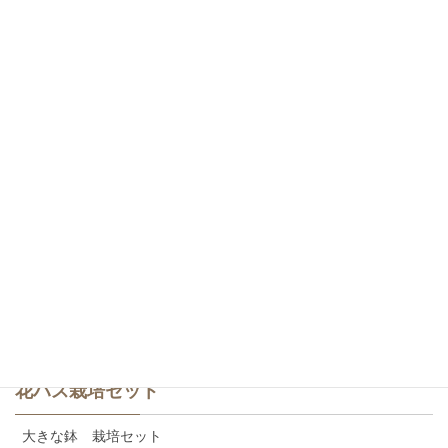
爪紅・一重咲き
爪紅・八重咲き
白・一重咲き
白・八重咲き
斑蓮・一重咲き
斑蓮・八重咲き
食用レンコン
美味しいカレンの食用レンコン
花ハス栽培セット
大きな鉢 栽培セット