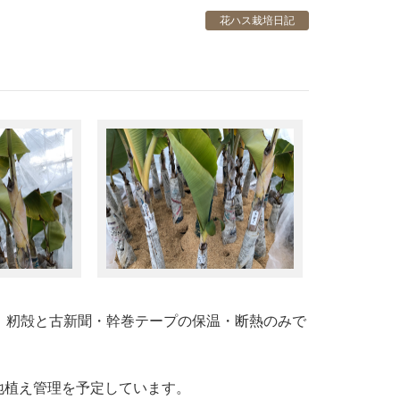
花ハス栽培日記
w 籾殻と古新聞・幹巻テープの保温・断熱のみで
地植え管理を予定しています。