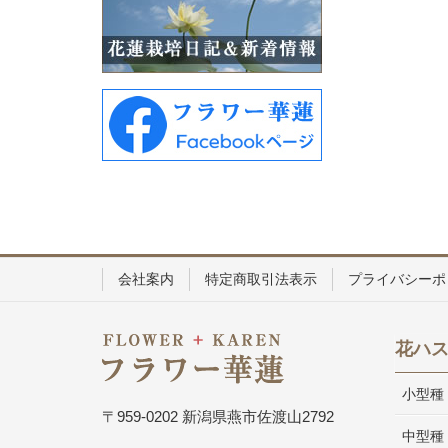
会社案内
特定商取引法表示
プライバシーポ
花ハ
小型種
〒959-0202 新潟県燕市佐渡山2792
中型種