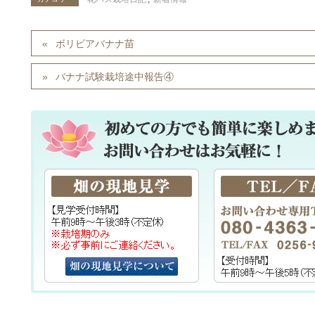
ボリビアバナナ苗
バナナ試験栽培途中報告④