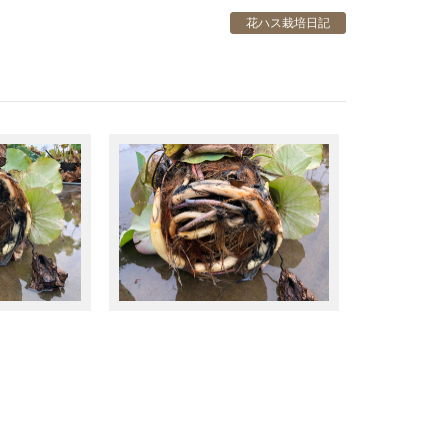
花ハス栽培日記