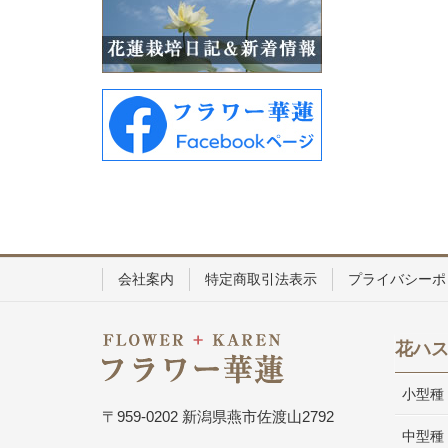
会社案内
特定商取引法表示
プライバシーポ
花ハ
小型種
〒959-0202 新潟県燕市佐渡山2792
中型種