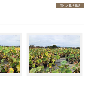
花ハス栽培日記