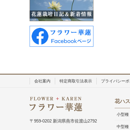
会社案内
特定商取引法表示
プライバシーポ
花ハ
小型種
〒959-0202 新潟県燕市佐渡山2792
中型種