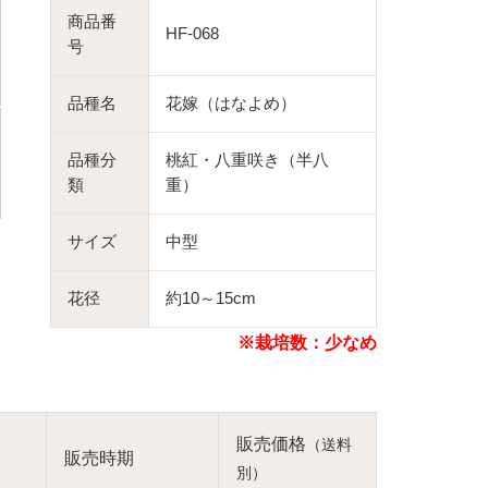
商品番
HF-068
号
品種名
花嫁（はなよめ）
品種分
桃紅・八重咲き（半八
類
重）
サイズ
中型
花径
約10～15cm
※栽培数：少なめ
販売価格
（送料
販売時期
別）