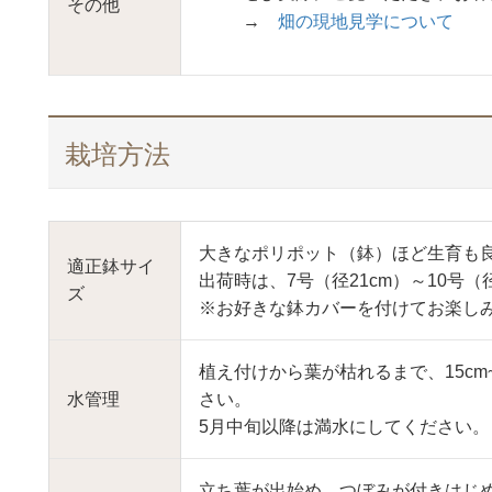
その他
→
畑の現地見学について
栽培方法
大きなポリポット（鉢）ほど生育も
適正鉢サイ
出荷時は、7号（径21cm）～10号（
ズ
※お好きな鉢カバーを付けてお楽し
植え付けから葉が枯れるまで、15cm
水管理
さい。
5月中旬以降は満水にしてください。
立ち葉が出始め、つぼみが付きはじめた