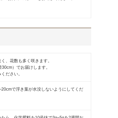
良く、花数も多く咲きます。
径30cm）でお届けします。
みください。
~20cmで浮き葉が水没しないようにしてくだ
ら、化学肥料を10号鉢で3g~5gを2週間お