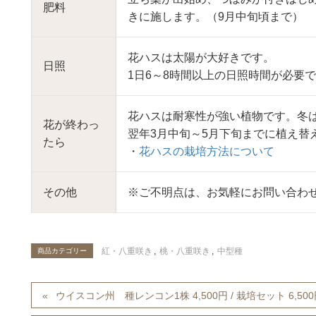
肥料
きに施します。（9月中旬頃まで）
花ハスは太陽が大好きです。
日照
1日6～8時間以上の日照時間が必要
花ハスは耐寒性が強い植物です。冬
花が終わっ
翌年3月中旬～5月下旬までに植え替
たら
・
花ハスの栽培方法について
その他
※ご不明点は、お気軽にお問い合わ
紅・八重咲き
,
桃・八重咲き
,
中型種
商品カテゴリー
ウイスコン州 種レンコン1株 4,500円 / 栽培セット 6,50