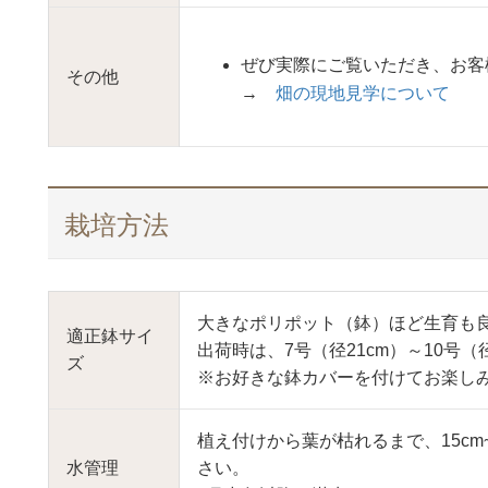
ぜび実際にご覧いただき、お客
その他
→
畑の現地見学について
栽培方法
大きなポリポット（鉢）ほど生育も
適正鉢サイ
出荷時は、7号（径21cm）～10号（
ズ
※お好きな鉢カバーを付けてお楽し
植え付けから葉が枯れるまで、15cm
水管理
さい。