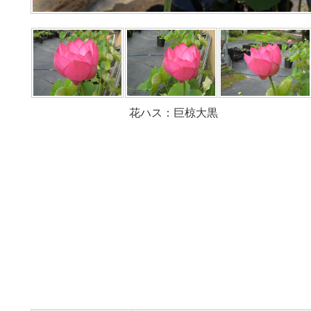
花ハス：巨椋大黒