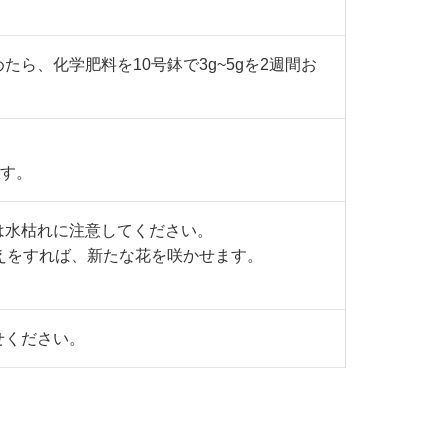
ら、化学肥料を10号鉢で3g~5gを2週間お
です。
は水枯れに注意してください。
えをすれば、新たな花を咲かせます。
せください。