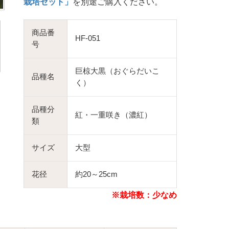
栽培セット」
を別途ご購入ください。
商品番
HF-051
号
巨椋大黒（おぐらだいこ
品種名
く）
品種分
紅・一重咲き（濃紅）
類
サイズ
大型
花径
約20～25cm
※栽培数：少なめ