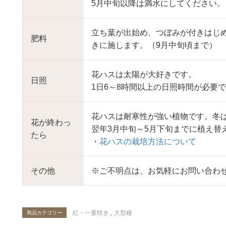
5月中旬以降は満水にしてください。
立ち葉が出始め、つぼみが付きはじめた
肥料
きに施します。（9月中旬頃まで）
花ハスは太陽が大好きです。
日照
1日6～8時間以上の日照時間が必要
花ハスは耐寒性が強い植物です。冬
花が終わっ
翌年3月中旬～5月下旬までに植え替
たら
・
花ハスの栽培方法について
その他
※ご不明点は、お気軽にお問い合わ
紅・一重咲き
,
大型種
商品カテゴリー