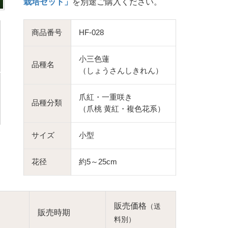
栽培セット」
を別途ご購入ください。
商品番号
HF-028
小三色蓮
品種名
（しょうさんしきれん）
爪紅・一重咲き
品種分類
（爪桃 黄紅・複色花系）
サイズ
小型
花径
約5～25cm
販売価格
（送
販売時期
料別）