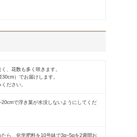
良く、花数も多く咲きます。
径30cm）でお届けします。
みください。
~20cmで浮き葉が水没しないようにしてくだ
ら、化学肥料を10号鉢で3g~5gを2週間お