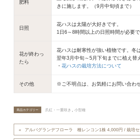
肥料
きに施します。（9月中旬頃まで）
花ハスは太陽が大好きです。
日照
1日6～8時間以上の日照時間が必要
花ハスは耐寒性が強い植物です。冬
花が終わっ
翌年3月中旬～5月下旬までに植え替
たら
・
花ハスの栽培方法について
その他
※ご不明点は、お気軽にお問い合わ
爪紅・一重咲き
,
小型種
商品カテゴリー
アルバグランデフローラ 種レンコン1株 4,000円 / 栽培セッ