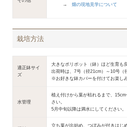
その他
→
畑の現地見学について
栽培方法
大きなポリポット（鉢）ほど生育も
適正鉢サイ
出荷時は、7号（径21cm）～10号（
ズ
※お好きな鉢カバーを付けてお楽し
植え付けから葉が枯れるまで、15cm
水管理
さい。
5月中旬以降は満水にしてください。
立ち葉が出始め、つぼみが付きはじめた