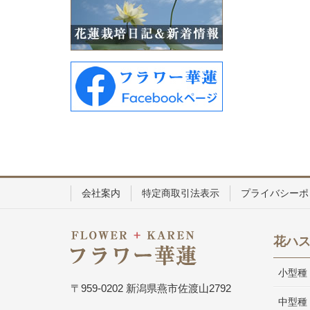
会社案内
特定商取引法表示
プライバシーポ
花ハ
小型種
〒959-0202 新潟県燕市佐渡山2792
中型種