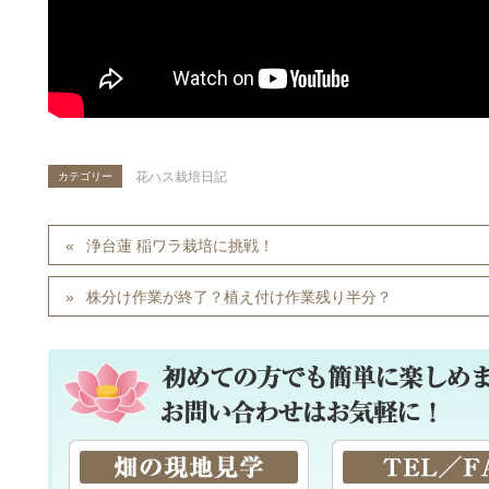
花ハス栽培日記
カテゴリー
浄台蓮 稲ワラ栽培に挑戦！
株分け作業が終了？植え付け作業残り半分？