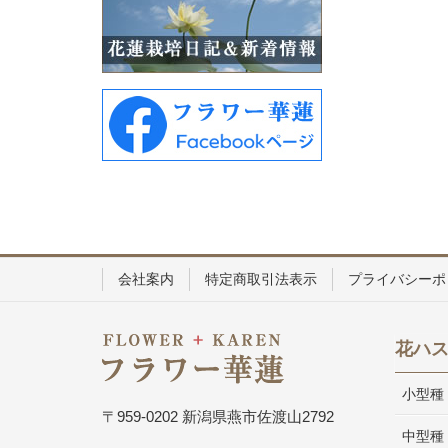
会社案内
特定商取引法表示
プライバシーポ
花ハ
小型種
〒959-0202 新潟県燕市佐渡山2792
中型種