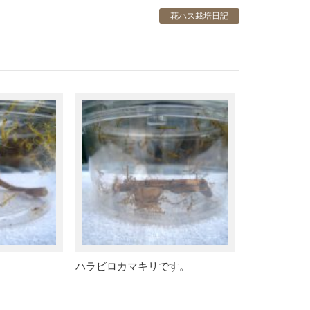
花ハス栽培日記
ハラビロカマキリです。