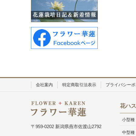
会社案内
特定商取引法表示
プライバシーポ
花ハ
小型種
〒959-0202 新潟県燕市佐渡山2792
中型種