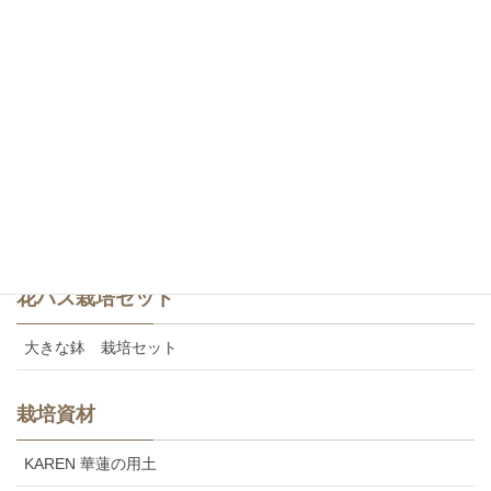
白・八重咲き
斑蓮・一重咲き
斑蓮・八重咲き
食用レンコン
美味しいカレンの食用レンコン
花ハス栽培セット
大きな鉢 栽培セット
栽培資材
KAREN 華蓮の用土