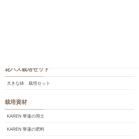
斑蓮・一重咲き
斑蓮・八重咲き
食用レンコン
美味しいカレンの食用レンコン
花ハス栽培セット
大きな鉢 栽培セット
栽培資材
KAREN 華蓮の用土
KAREN 華蓮の肥料